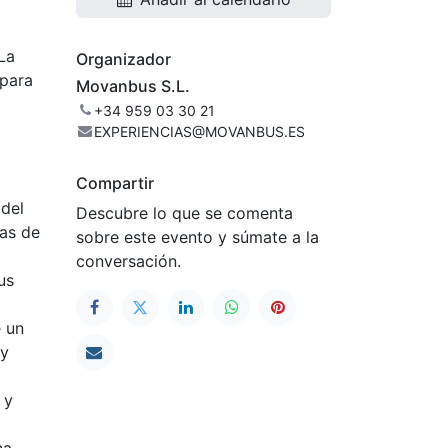
 La
Organizador
 para
Movanbus S.L.
+34 959 03 30 21
EXPERIENCIAS@MOVANBUS.ES
Compartir
 del
Descubre lo que se comenta
cas de
sobre este evento y súmate a la
conversación.
us
e un
 y
 y