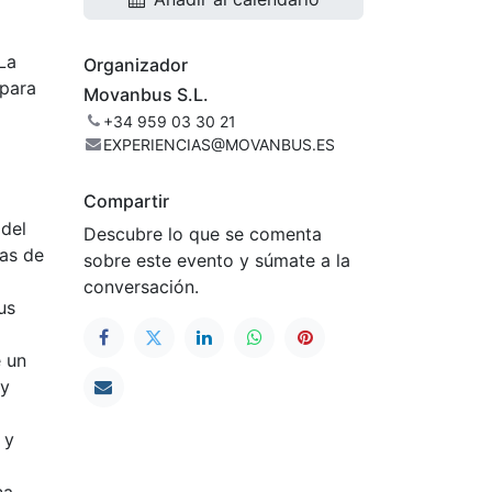
 La
Organizador
 para
Movanbus S.L.
+34 959 03 30 21
EXPERIENCIAS@MOVANBUS.ES
Compartir
 del
Descubre lo que se comenta
cas de
sobre este evento y súmate a la
conversación.
us
e un
 y
 y