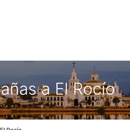
ia de Viaje
Urbano de Matalascañas
añas a El Rocío