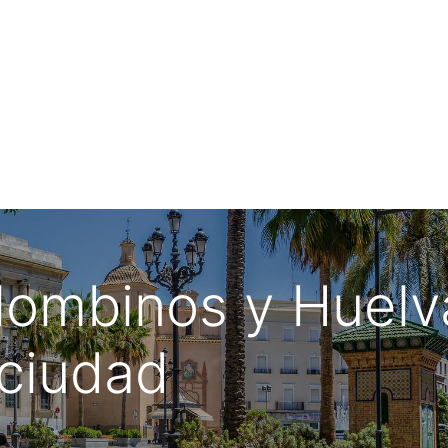
ia de Viaje
Urbano de Matalascañas
lombinos y Huelv
ciudad