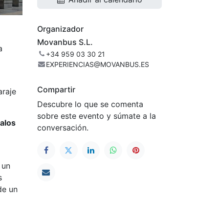
Organizador
Movanbus S.L.
a
+34 959 03 30 21
EXPERIENCIAS@MOVANBUS.ES
Compartir
araje
Descubre lo que se comenta
sobre este evento y súmate a la
Palos
conversación.
 un
s
de un