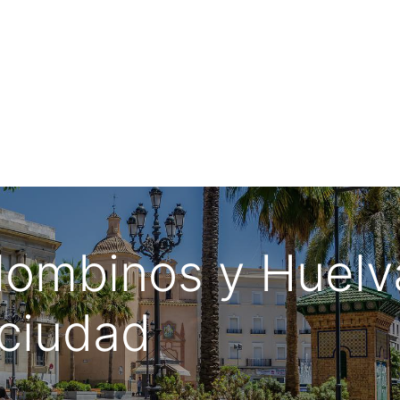
ia de Viaje
Urbano de Matalascañas
lombinos y Huelv
ciudad