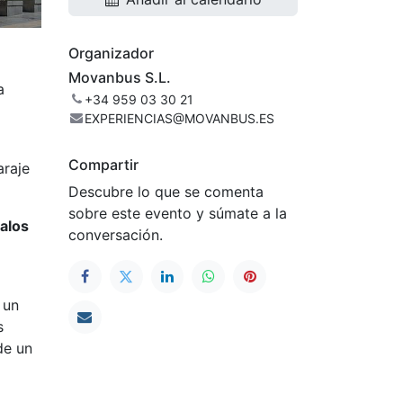
Organizador
Movanbus S.L.
a
+34 959 03 30 21
EXPERIENCIAS@MOVANBUS.ES
Compartir
araje
Descubre lo que se comenta
sobre este evento y súmate a la
Palos
conversación.
 un
s
de un