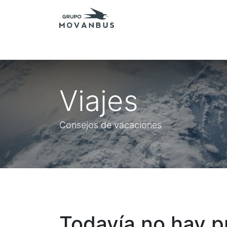
Inicio
Presupuestos
Excursiones - Agenc
Viajes
Consejos de vacaciones
Todavía no hay pu